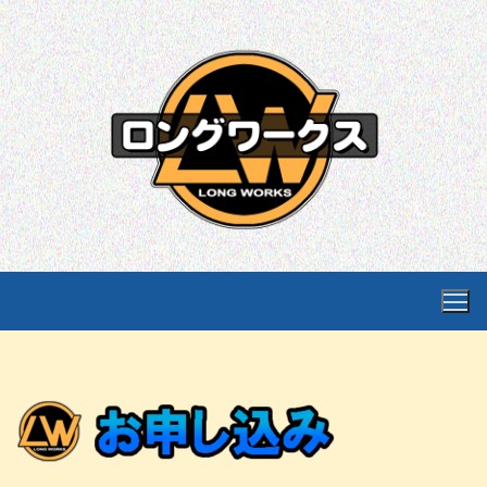
コ
ン
テ
ン
ツ
へ
ス
キ
ッ
プ